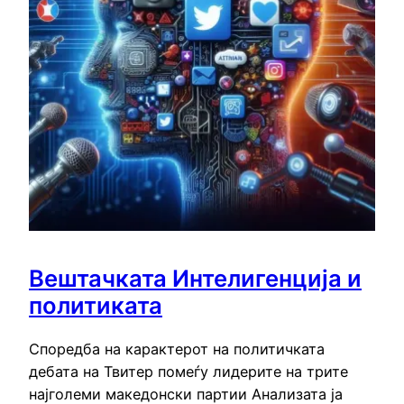
Вештачката Интелигенција и
политиката
Споредба на карактерот на политичката
дебата на Твитер помеѓу лидерите на трите
најголеми македонски партии Анализата ја