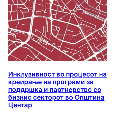
Инклузивност во процесот на
креирање на програми за
поддршка и партнерство со
бизнис секторот во Општина
Центар