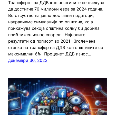
Трансферот на ДДВ кон општините се очекува
да достигне 76 милиони евра за 2024 година.
Во отсуство на јавно достапни податоци,
направивме симулација по општина, која
прикажува секоја општина колку би добила
приближен износ според:– Најновите
резултати од пописот во 2021– Зголемена
стапка на трансфер на ДДВ кон општините со
максимални 6%– Проценет ДДВ износ…
декември 30, 2023