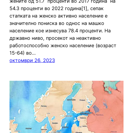
жените од 51.7 проценти во 2017 година на
54.3 проценти во 2022 година[1], сепак
стапката на женско активно население е
значително пониска во однос на машко
население кое изнесува 78.4 проценти. На
државно ниво, просекот на неактивно
работоспособно женско население (возраст
15-64) во…
октомври 26, 2023