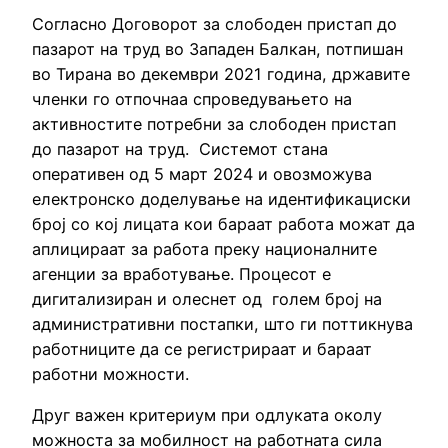
Согласно Договорот за слободен пристап до
пазарот на труд во Западен Балкан, потпишан
во Тирана во декември 2021 година, државите
членки го отпочнаа спроведувањето на
активностите потребни за слободен пристап
до пазарот на труд. Системот стана
оперативен од 5 март 2024 и овозможува
електронско доделување на идентификациски
број со кој лицата кои бараат работа можат да
аплицираат за работа преку националните
агенции за вработување. Процесот е
дигитализиран и олеснет од голем број на
административни постапки, што ги поттикнува
работниците да се регистрираат и бараат
работни можности.
Друг важен критериум при одлуката околу
можноста за мобилност на работната сила