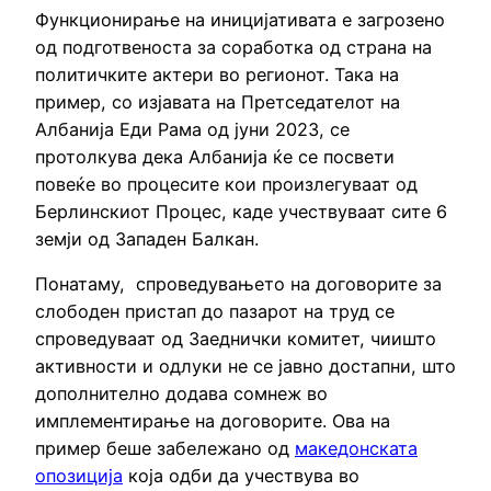
Функционирање на иницијативата е загрозено
од подготвеноста за соработка од страна на
политичките актери во регионот. Така на
пример, со изјавата на Претседателот на
Албанија Еди Рама од јуни 2023, се
протолкува дека Албанија ќе се посвети
повеќе во процесите кои произлегуваат од
Берлинскиот Процес, каде учествуваат сите 6
земји од Западен Балкан.
Понатаму, спроведувањето на договорите за
слободен пристап до пазарот на труд се
спроведуваат од Заеднички комитет, чиишто
активности и одлуки не се јавно достапни, што
дополнително додава сомнеж во
имплементирање на договорите. Ова на
пример беше забележано од
македонската
опозиција
која одби да учествува во