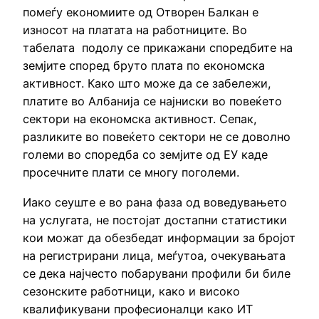
помеѓу економиите од Отворен Балкан е
износот на платата на работниците. Во
табелата подолу се прикажани споредбите на
земјите според бруто плата по економска
активност. Како што може да се забележи,
платите во Албанија се најниски во повеќето
сектори на економска активност. Сепак,
разликите во повеќето сектори не се доволно
големи во споредба со земјите од ЕУ каде
просечните плати се многу поголеми.
Иако сеуште е во рана фаза од воведувањето
на услугата, не постојат достапни статистики
кои можат да обезбедат информации за бројот
на регистрирани лица, меѓутоа, очекувањата
се дека најчесто побарувани профили би биле
сезонските работници, како и високо
квалификувани професионалци како ИТ