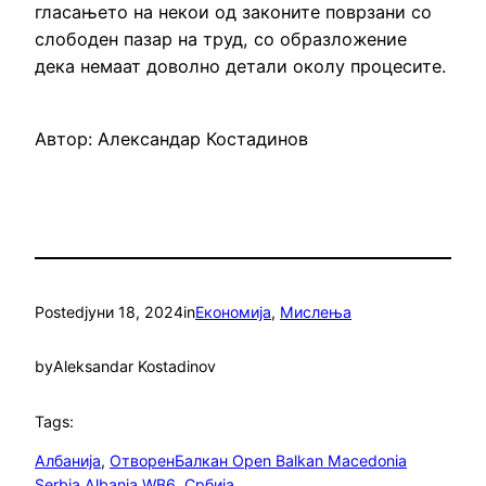
гласањето на некои од законите поврзани со
слободен пазар на труд, со образложение
дека немаат доволно детали околу процесите.
Автор: Александар Костадинов
Posted
јуни 18, 2024
in
Eкономија
, 
Мислења
by
Aleksandar Kostadinov
Tags:
Албанија
, 
ОтворенБалкан Open Balkan Macedonia
Serbia Albania WB6
, 
Србија