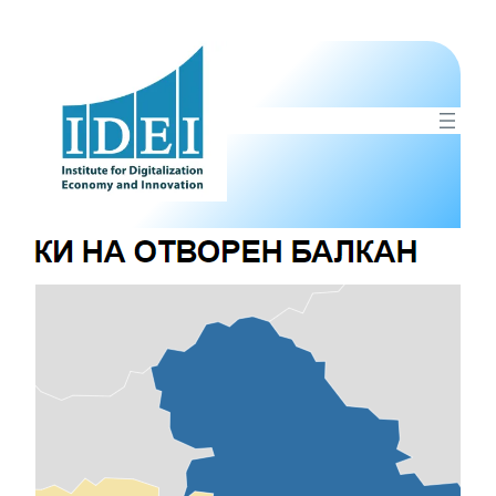
Оди
на
содржината