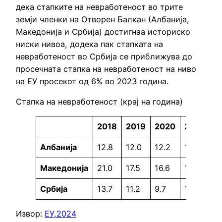
дека стапките на невработеност во трите
земји членки на Отворен Балкан (Албанија,
Македонија и Србија) достигнаа историско
ниски нивоа, додека пак стапката на
невработеност во Србија се приближува до
просечната стапка на невработеност на ниво
на ЕУ просекот од 6% во 2023 година.
Стапка на невработеност (крај на година)
2018
2019
2020
2021
2
A
лбанија
12.8
12.0
12.2
12.1
11
Македонија
21.0
17.5
16.6
15.8
14
Србија
13.7
11.2
9.7
11.0
9.
Извор:
ЕУ,2024