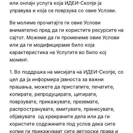
или онлајн услуга која ИДЕИ-Скопје ја
управува и која се поврзува со овие Услови.
Ве молиме прочитајте ги овие Услови
внимателно пред да ги користите ресурсите на
сајтот. Можеме да ги промениме овие Услови
или да ги модифицираме било која
карактеристика на Услугите во било кој
момент.
1. Во поддршка на мисијата на ИДЕИ-Скопје, со
цел да ја информира јавноста за важни
прашања, можете да пристапите, печатите,
копирате, репродуцирате, цитирате,
поврзувате, прикажувате, преземате,
распространувате, емитувате, пренесувате,
објавувате од креираните дела или да ги
користите содржините под услов дека сите
копии ги прикажуваат сите авторски права и