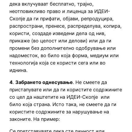
дека вклучуваат бесплатно, трајно,
неотповикливо право и лиценца за ИДЕИ-
Скопје да ги прифати, објави, репродуцира,
распространи, пренесе, распределува, копира,
користи, создаде изведени дела од нив,
прикаже (во целост или делови) или да ги
промени без дополнително одобрување или
надоместок, во било која форма, медиум или
технологија која се користи сега или во
иднина.
4
.
Забрането однесување
. Не смеете да
пристапувате или да ги користите содржините
со цел да наштетите на ИДЕИ-Скопје или
било која страна. Исто така, не смеете да ги
користите содржините за нарушување на
законите. На пример:
Се претставувате дека сте личност или