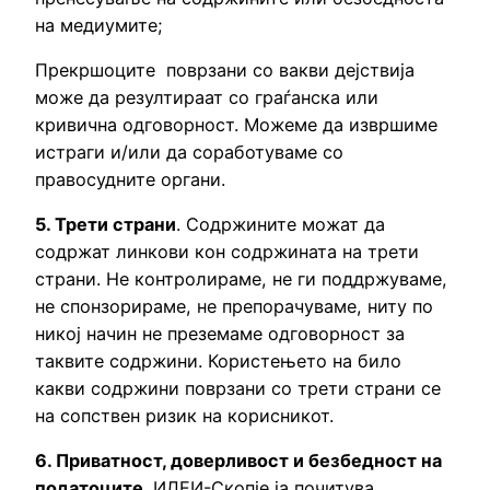
на медиумите;
Прекршоците поврзани со вакви дејствија
може да резултираат со граѓанска или
кривична одговорност. Можеме да извршиме
истраги и/или да соработуваме со
правосудните органи.
5. Трети страни
. Содржините можат да
содржат линкови кон содржината на трети
страни. Не контролираме, не ги поддржуваме,
не спонзорираме, не препорачуваме, ниту по
никој начин не преземаме одговорност за
таквите содржини. Користењето на било
какви содржини поврзани со трети страни се
на сопствен ризик на корисникот.
6. Приватност, доверливост и безбедност на
податоците
. ИДЕИ-Скопје ја почитува