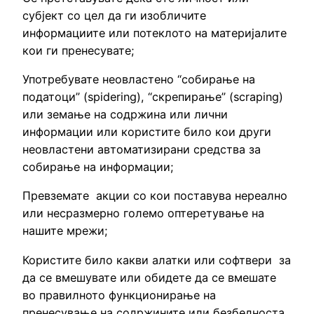
субјект со цел да ги изобличите
информациите или потеклото на материјалите
кои ги пренесувате;
Употребувате неовластено “собирање на
податоци” (spidering), “скрепирање” (scraping)
или земање на содржина или лични
информации или користите било кои други
неовластени автоматизирани средства за
собирање на информации;
Превземате акции со кои поставува нереално
или несразмерно големо оптеретување на
нашите мрежи;
Користите било какви алатки или софтвери за
да се вмешувате или обидете да се вмешате
во правилното функционирање на
пренесување на содржините или безбедноста