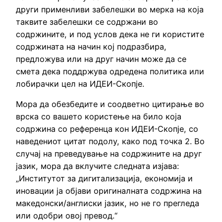
други применливи забелешки во мерка на која
таквите забелешки се содржани во
содржините, и под услов дека не ги користите
содржината на начин кој подразбира,
предложува или на друг начин може да се
смета дека поддржува одредена политика или
лобирачки цел на ИДЕИ-Скопје.
Мора да обезбедите и соодветно цитирање во
врска со вашето користење на било која
содржина со референца кон ИДЕИ-Скопје, со
наведениот цитат подолу, како под точка 2. Во
случај на преведување на содржините на друг
јазик, мора да вклучите следната изјава:
„Институтот за дигитализација, економија и
иновации ја објави оригиналната содржина на
македонски/англиски јазик, но не го прегледа
или одобри овој превод.“