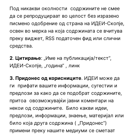
Под никакви околности содржините не смее
да се репродуцираат во целост без изразено
писмено одобрение од страна на ИДЕИ-Скопје,
освен во мерка на која содржината се вчитува
преку виджет, RSS податочен фид или слични
средства.
2
.
Цитирање
: „Име на публикација/текст“,
ИДЕИ-Скопје, „година“ , линк
3. Придонес од корисниците
. ИДЕИ може да
ги прифати вашите информации, сугестии и
предлози за како да се подобрат содржините,
притоа овозможувајќи јавни коментари на
некои од содржините. Било какви идеи,
предлози, информации, знаење, материјал или
било која друга содржина ( „Придонес“)
примени преку нашите медиуми се сметаат