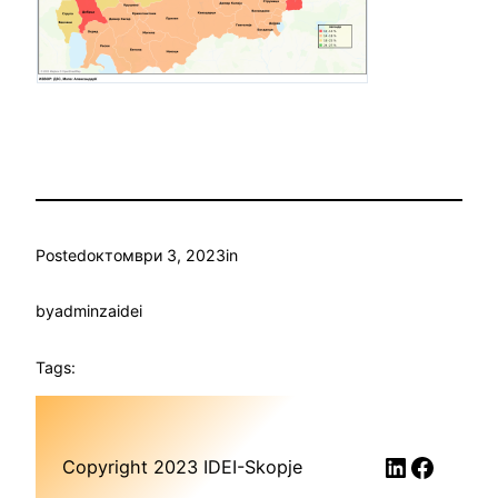
Posted
октомври 3, 2023
in
by
adminzaidei
Tags:
LinkedIn
Faceb
Copyright 2023 IDEI-Skopje