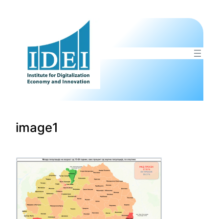
Оди
на
содржината
image1