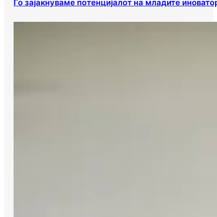
Го зајакнуваме потенцијалот на младите иновато