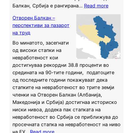
:
н
Балкан, Србија е рангирана…
Read more
Н
И
у
а
Отворен Балкан –
н
в
ш
перспективи за пазарот
д
а
е
на труд
е
њ
т
к
Во минатото, засегнати
е
о
с
од високи стапки на
н
и
н
невработеност кои
а
с
а
достигнуваа рекордни 38.8 проценти во
д
к
о
средината на 90-тите години, податоците
и
у
д
од последните години покажуваат дека
г
с
г
стапките на невработеност во трите земји
и
т
о
членки на Отворен Балкан (Албанија,
т
в
в
Македонија и Србија) достигнаа историско
а
о
о
ниски нивоа, додека пак стапката на
л
к
р
невработеност во Србија се приближува до
н
а
н
просечната стапка на невработеност на ниво
а
к
:
а
на ЕУ…
Read more
т
о