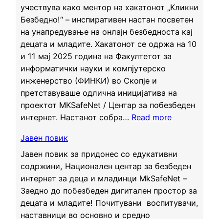
учествува како ментор на хакатонот „Кликни
Безбедно!“ – инспиративен настан посветен
на унапредување на онлајн безбедноста кај
децата и младите. Хакатонот се одржа на 10
и 11 мај 2025 година на Факултетот за
информатички науки и компјутерско
инженерство (ФИНКИ) во Скопје и
претставуваше одлична иницијатива на
проектот МКSafeNet / Центар за побезбеден
:
интернет. Настанот собра…
Read more
Г
Јавен повик
о
з
Јавен повик за придонес со едукативни
а
содржини, Национален центар за безбеден
ј
интернет за деца и младинци MkSafeNet –
а
Заедно до побезбеден дигитален простор за
к
децата и младите! Почитувани воспитувачи,
н
наставници во основно и средно