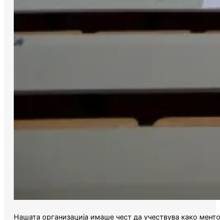
Нашата организација имаше чест да учествува како ментор