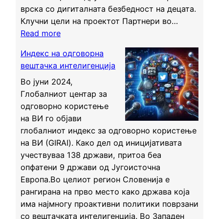
врска со дигиталната безбедност на децата.
а
Клучни цели на проектот Партнери во…
м
:
Read more
л
M
а
Индекс на одговорна
K
д
вештачка интелигенција
S
и
a
Во јуни 2024,
т
f
Глобалниот центар за
е
e
одговорно користење
и
N
на ВИ го објави
н
e
глобалниот индекс за одговорно користење
о
t
на ВИ (GIRAI). Како дел од иницијативата
в
:
учествуваа 138 држави, притоа беа
а
З
опфатени 9 држави од Југоисточна
т
а
Европа.Во целиот регион Словенија е
о
ј
рангирана на прво место како држава која
р
а
има најмногу проактивни политики поврзани
и
к
со вештачката интелигенција. Во Западен
: