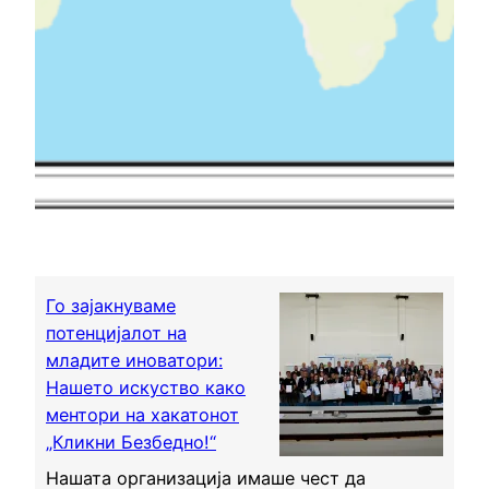
Го зајакнуваме
потенцијалот на
младите иноватори:
Нашето искуство како
ментори на хакатонот
„Кликни Безбедно!“
Нашата организација имаше чест да