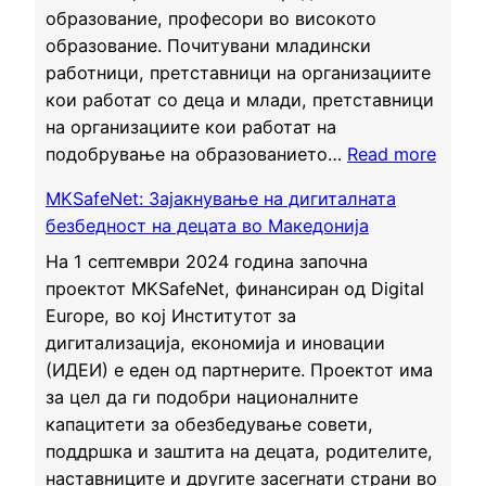
у
образование, професори во високото
в
образование. Почитувани младински
а
работници, претставници на организациите
м
кои работат со деца и млади, претставници
е
на организациите кои работат на
:
п
подобрување на образованието…
Read more
Ј
о
MKSafeNet: Зајакнување на дигиталната
а
т
безбедност на децата во Македонија
в
е
е
На 1 септември 2024 година започна
н
н
проектот MKSafeNet, финансиран од Digital
ц
п
Europe, во кој Институтот за
и
о
дигитализација, економија и иновации
ј
в
(ИДЕИ) е еден од партнерите. Проектот има
а
и
за цел да ги подобри националните
л
к
капацитети за обезбедување совети,
о
поддршка и заштита на децата, родителите,
т
наставниците и другите засегнати страни во
н