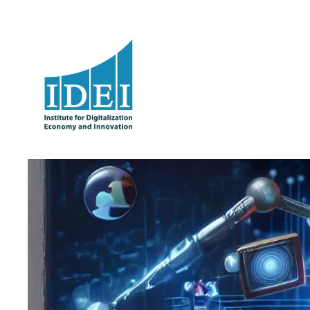
Оди
на
содржината