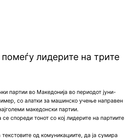
 помеѓу лидерите на трите
чки партии во Македонија во периодот јуни-
ример, со алатки за машинско учење направен
најголеми македонски партии.
се спореди тонот со кој лидерите на партиите
 текстовите од комуникациите, да ја сумира