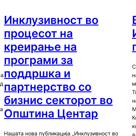
Инклузивност во
процесот на
креирање на
програми за
С
поддршка и
за
н
партнерство со
од
м
Т
бизнис секторот во
н
на
М
Општина Центар
К
к
Нашата нова публикација „Инклузивност во
а