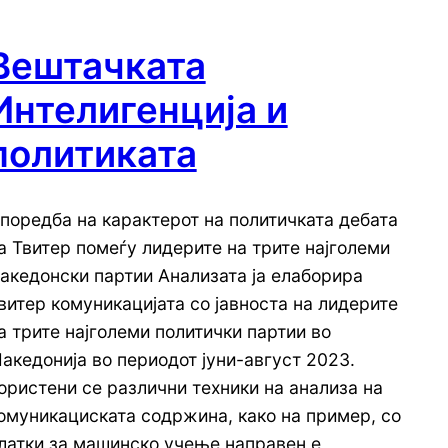
Вештачката
Интелигенција и
политиката
поредба на карактерот на политичката дебата
а Твитер помеѓу лидерите на трите најголеми
акедонски партии Анализата ја елаборира
витер комуникацијата со јавноста на лидерите
а трите најголеми политички партии во
акедонија во периодот јуни-август 2023.
ористени се различни техники на анализа на
омуникациската содржина, како на пример, со
латки за машинско учење направен е