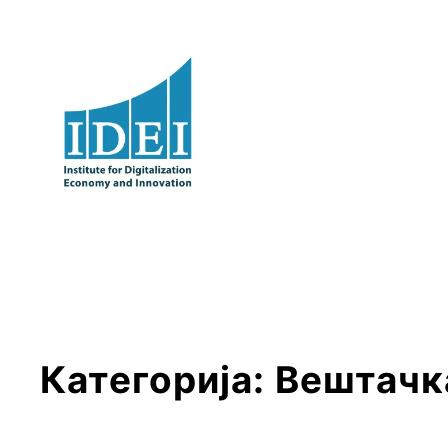
Оди
на
содржината
Категорија:
Вештачк