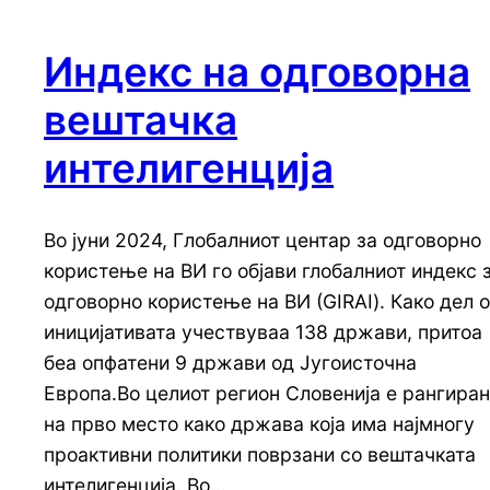
Индекс на одговорна
вештачка
интелигенција
Во јуни 2024, Глобалниот центар за одговорно
користење на ВИ го објави глобалниот индекс 
одговорно користење на ВИ (GIRAI). Како дел 
иницијативата учествуваа 138 држави, притоа
беа опфатени 9 држави од Југоисточна
Европа.Во целиот регион Словенија е рангира
на прво место како држава која има најмногу
проактивни политики поврзани со вештачката
интелигенција. Во…