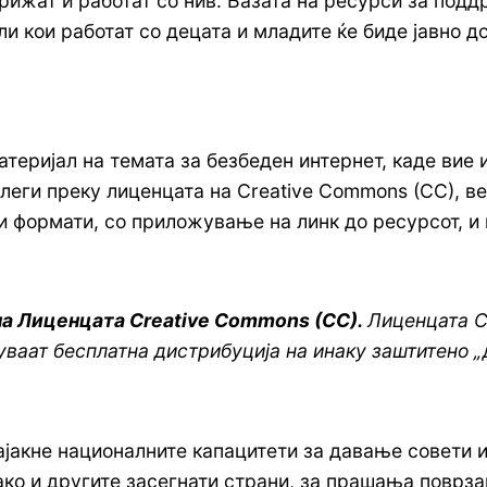
ижат и работат со нив. Базата на ресурси за подд
и кои работат со децата и младите ќе биде јавно д
теријал на темата за безбеден интернет, каде вие 
колеги преку лиценцата на Creative Commons (CC), 
 формати, со приложување на линк до ресурсот, и 
на Лиценцата Creative Commons (CC).
Лиценцата C
ваат бесплатна дистрибуција на инаку заштитено „
ајакне националните капацитети за давање совети 
ако и другите засегнати страни, за прашања поврза