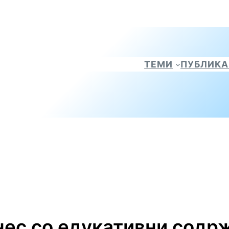
ТЕМИ
ПУБЛИК
нес со едукативни содр