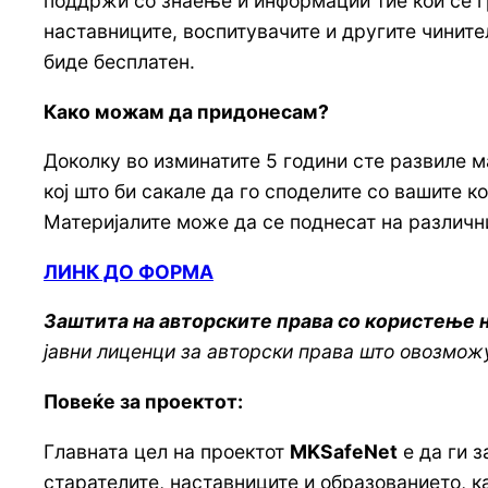
поддржи со знаење и информации тие кои се гр
наставниците, воспитувачите и другите чинител
биде бесплатен.
Како можам да придонесам?
Доколку во изминатите 5 години сте развиле ма
кој што би сакале да го споделите со вашите 
Материјалите може да се поднесат на различни
ЛИНК ДО ФОРМА
Заштита на авторските права со користење 
јавни лиценци за авторски права што овозможу
Повеќе за проектот:
Главната цел на проектот
MKSafeNet
е да ги з
старателите, наставниците и образованието, к