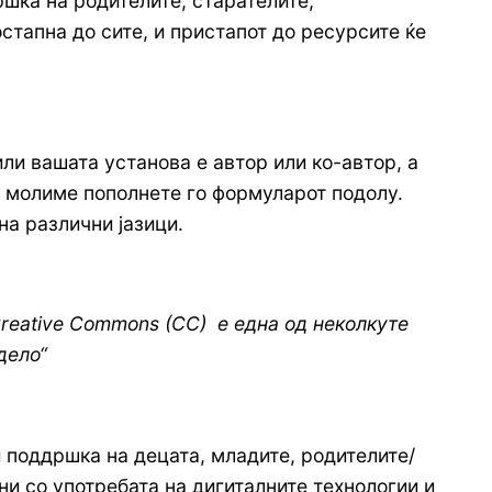
ршка на родителите, старателите,
остапна до сите, и пристапот до ресурсите ќе
или вашата установа е автор или ко-автор, а
ве молиме пополнете го формуларот подолу.
на различни јазици.
reative Commons (CC) е една од неколкуте
дело“
и поддршка на децата, младите, родителите/
ни со употребата на дигиталните технологии и