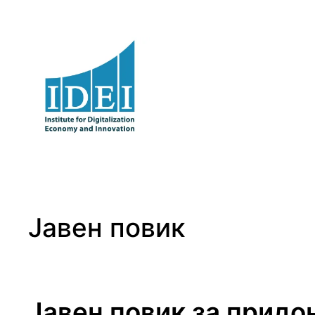
Оди
на
содржината
Јавен повик
Јавен повик за придо