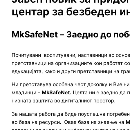
центар за безбеден и
MkSafeNet – Заедно до поб
Почитувани воспитувачи, наставници во основ
претставници на организациите кои работат с
едукацијата, како и други претставници на гра
Ни претставува особена чест доколку и Вие н
младинци –
MkSafeNet.
Целта ни е заедно да п
нивната заштита во дигиталниот простор.
За нашата работа да биде поуспешна потребен 
во база на ресурси. Оваа база на знаење на
M