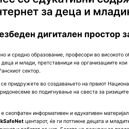
нтернет за деца и млад
езбеден дигитален простор з
но и средно образование, професори во високото 
о деца и млади, претставници на организациите кои
ѓанскиот сектор.
и се придружете во создавањето на првиот Национа
ридонесеме во подигнување на свеста за ризиците п
е сеопфатен информативен и едукативен материјал, 
kSafeNet
центарот, ќе ги поттикне децата и младите