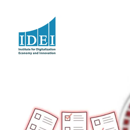
Оди
на
содржината