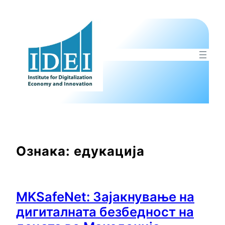
Оди
на
содржината
Ознака:
едукација
MKSafeNet: Зајакнување на
дигиталната безбедност на