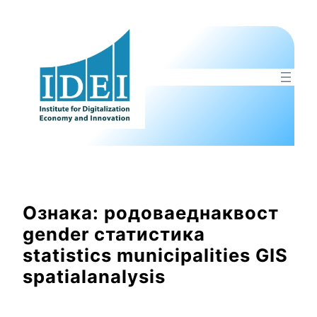
Оди
на
содржината
Ознака:
родоваеднаквост
gender статистика
statistics municipalities GIS
spatialanalysis