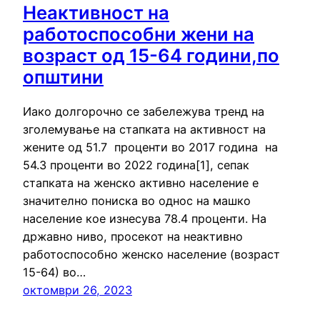
Неактивност на
работоспособни жени на
возраст од 15-64 години,по
општини
Иако долгорочно се забележува тренд на
зголемување на стапката на активност на
жените од 51.7 проценти во 2017 година на
54.3 проценти во 2022 година[1], сепак
стапката на женско активно население е
значително пониска во однос на машко
население кое изнесува 78.4 проценти. На
државно ниво, просекот на неактивно
работоспособно женско население (возраст
15-64) во…
октомври 26, 2023