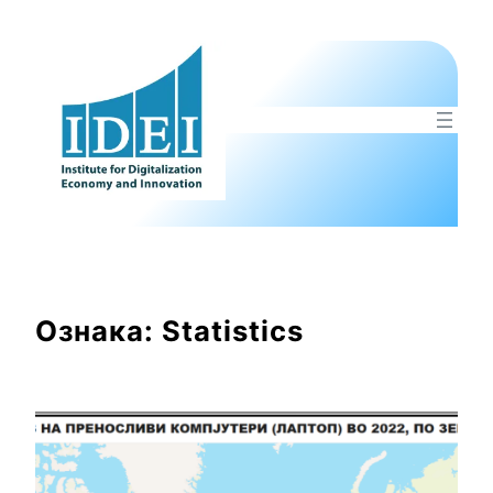
Оди
на
содржината
Ознака:
Statistics