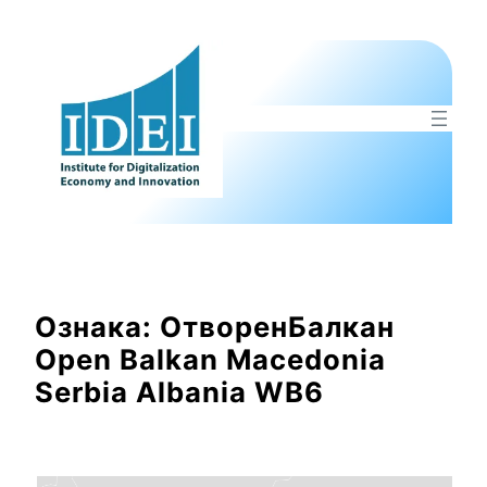
Оди
на
содржината
Ознака:
ОтворенБалкан
Open Balkan Macedonia
Serbia Albania WB6