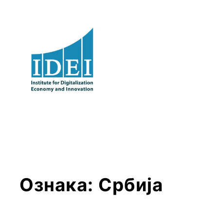
Оди
на
содржината
Ознака:
Србија