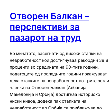
Отворен Балкан –
перспективи за
пазарот на труд
Во минатото, засегнати од високи стапки на
невработеност кои достигнуваа рекордни 38.8
проценти во средината на 90-тите години,
податоците од последните години покажуваат
дека стапките на невработеност во трите земји
членки на Отворен Балкан (Албанија,
Македонија и Србија) достигнаа историско
ниски нивоа, додека пак стапката на
невработеност во Србија се приближува до