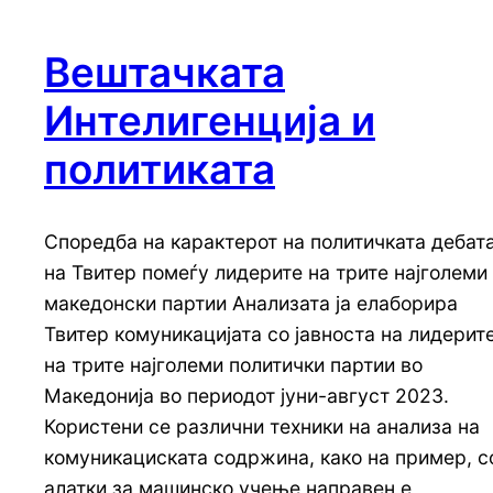
Вештачката
Интелигенција и
политиката
Споредба на карактерот на политичката дебат
на Твитер помеѓу лидерите на трите најголеми
македонски партии Анализата ја елаборира
Твитер комуникацијата со јавноста на лидерит
на трите најголеми политички партии во
Македонија во периодот јуни-август 2023.
Користени се различни техники на анализа на
комуникациската содржина, како на пример, с
алатки за машинско учење направен е