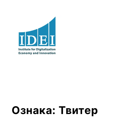
Оди
на
содржината
Ознака:
Твитер