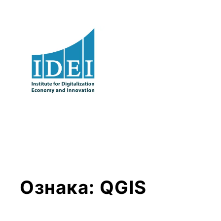
Оди
на
содржината
Ознака:
QGIS